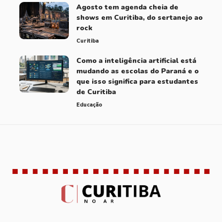
Agosto tem agenda cheia de
shows em Curitiba, do sertanejo ao
rock
Curitiba
Como a inteligência artificial está
mudando as escolas do Paraná e o
que isso significa para estudantes
de Curitiba
Educação
Brasil
Curitiba
Educação
Notícias
9 Articles
48 Articles
50 Articles
259 Articles