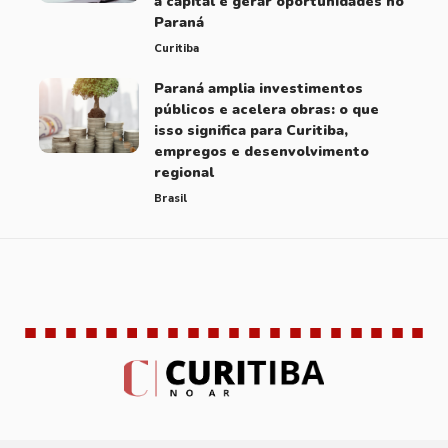
a capital e gerar oportunidades no
Paraná
Curitiba
Paraná amplia investimentos
públicos e acelera obras: o que
isso significa para Curitiba,
empregos e desenvolvimento
regional
Brasil
Brasil
Curitiba
Educação
Notícias
10 Articles
49 Articles
51 Articles
260 Articles