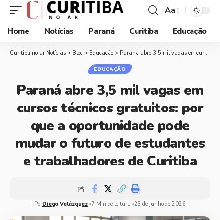
Aa
Home
Notícias
Paraná
Curitiba
Educação
Curitiba no ar Notícias
>
Blog
>
Educação
>
Paraná abre 3,5 mil vagas em cursos técnicos gratuitos: por que a oportunidade pode mudar o futuro de estudantes e trabalhadores de Curitiba
EDUCAÇÃO
Paraná abre 3,5 mil vagas em
cursos técnicos gratuitos: por
que a oportunidade pode
mudar o futuro de estudantes
e trabalhadores de Curitiba
Por
Diego Velázquez
7 Min de leitura
23 de junho de 2026