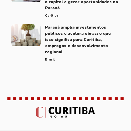
a capital e gerar oportunidades no
Paraná
Curitiba
Paraná amplia investimentos
públicos e acelera obras: o que
isso significa para Curitiba,
empregos e desenvolvimento
regional
Brasil
Brasil
Curitiba
Educação
Notícias
10 Articles
49 Articles
51 Articles
260 Articles