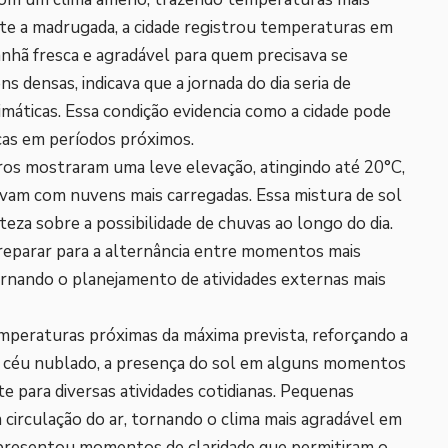
ante a madrugada, a cidade registrou temperaturas em
hã fresca e agradável para quem precisava se
 densas, indicava que a jornada do dia seria de
áticas. Essa condição evidencia como a cidade pode
cas em períodos próximos.
os mostraram uma leve elevação, atingindo até 20°C,
avam com nuvens mais carregadas. Essa mistura de sol
eza sobre a possibilidade de chuvas ao longo do dia.
reparar para a alternância entre momentos mais
ornando o planejamento de atividades externas mais
mperaturas próximas da máxima prevista, reforçando a
o céu nublado, a presença do sol em alguns momentos
te para diversas atividades cotidianas. Pequenas
circulação do ar, tornando o clima mais agradável em
 apresentou momentos de claridade que permitiram o