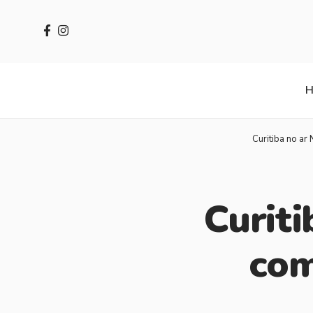
Curitiba no ar 
Curit
com