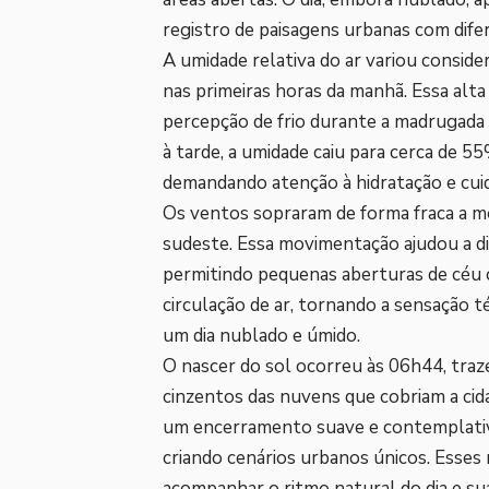
registro de paisagens urbanas com dife
A umidade relativa do ar variou consid
nas primeiras horas da manhã. Essa alt
percepção de frio durante a madrugada 
à tarde, a umidade caiu para cerca de 
demandando atenção à hidratação e cuid
Os ventos sopraram de forma fraca a m
sudeste. Essa movimentação ajudou a di
permitindo pequenas aberturas de céu c
circulação de ar, tornando a sensação 
um dia nublado e úmido.
O nascer do sol ocorreu às 06h44, tra
cinzentos das nuvens que cobriam a cid
um encerramento suave e contemplativo
criando cenários urbanos únicos. Esse
acompanhar o ritmo natural do dia e su