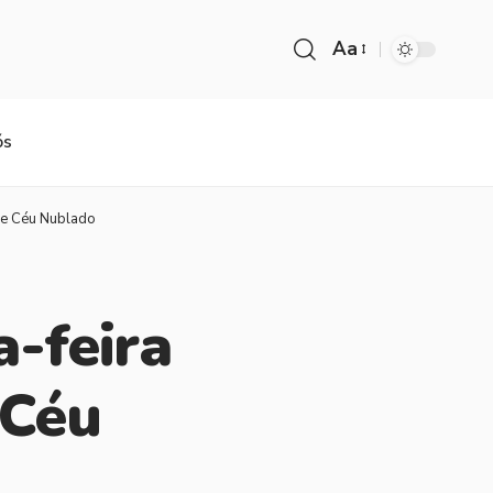
Aa
ós
l e Céu Nublado
-feira
 Céu