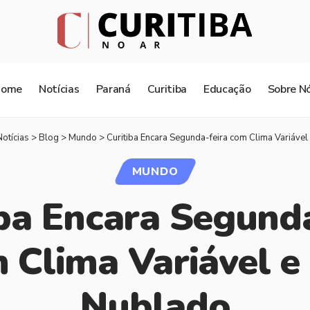
Home
Notícias
Paraná
Curitiba
Educação
Sobre N
Notícias
>
Blog
>
Mundo
>
Curitiba Encara Segunda-feira com Clima Variáve
MUNDO
iba Encara Segunda
 Clima Variável e
Nublado