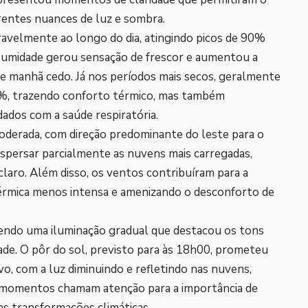
rentes nuances de luz e sombra.
eravelmente ao longo do dia, atingindo picos de 90%
a umidade gerou sensação de frescor e aumentou a
e manhã cedo. Já nos períodos mais secos, geralmente
55%, trazendo conforto térmico, mas também
ados com a saúde respiratória.
oderada, com direção predominante do leste para o
spersar parcialmente as nuvens mais carregadas,
laro. Além disso, os ventos contribuíram para a
térmica menos intensa e amenizando o desconforto de
zendo uma iluminação gradual que destacou os tons
ade. O pôr do sol, previsto para às 18h00, prometeu
, com a luz diminuindo e refletindo nas nuvens,
s momentos chamam atenção para a importância de
as transformações climáticas.