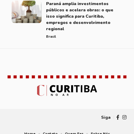
Paraná amplia investimentos
públicos e acelera obras: o que
isso significa para Curitiba,
empregos e desenvolvimento
regional
Brasil
Brasil
Curitiba
Educação
Notícias
10 Articles
49 Articles
51 Articles
260 Articles
Siga
Home
Contato
Quem Faz
Sobre Nós