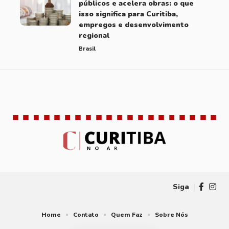
públicos e acelera obras: o que
isso significa para Curitiba,
empregos e desenvolvimento
regional
Brasil
Brasil
Curitiba
Educação
Notícias
10 Articles
49 Articles
51 Articles
260 Articles
Siga
Home
Contato
Quem Faz
Sobre Nós