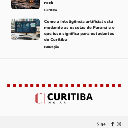
rock
Curitiba
Como a inteligência artificial está
mudando as escolas do Paraná e o
que isso significa para estudantes
de Curitiba
Educação
Brasil
Curitiba
Educação
Notícias
9 Articles
48 Articles
50 Articles
259 Articles
Siga