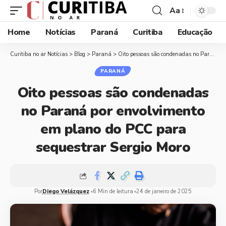
Aa
Home
Notícias
Paraná
Curitiba
Educação
Curitiba no ar Notícias
>
Blog
>
Paraná
>
Oito pessoas são condenadas no Paraná por envolvimento em plano do PCC para sequestrar Sergio Moro
PARANÁ
Oito pessoas são condenadas
no Paraná por envolvimento
em plano do PCC para
sequestrar Sergio Moro
Por
Diego Velázquez
6 Min de leitura
24 de janeiro de 2025