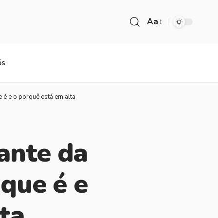
Aa
ós
 é e o porquê está em alta
ante da
 que é e
ta