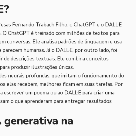
E?
resas Fernando Trabach Filho, o ChatGPT e o DALL·E
. O ChatGPT é treinado com milhões de textos para
m conversas. Ele analisa padrões de linguagem e usa
e parecem humanas. Já o DALL·E, por outro lado, foi
r de descrições textuais. Ele combina conceitos
ara produzir ilustrações únicas.
es neurais profundas, que imitam o funcionamento do
os elas recebem, melhores ficam em suas tarefas. Por
a escrever um poema ou ao DALL·E para criar uma
usam o que aprenderam para entregar resultados
 generativa na