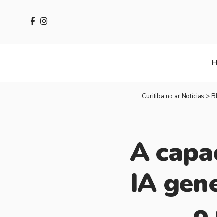
Curitiba no ar Notícias
>
B
A capa
IA gene
o