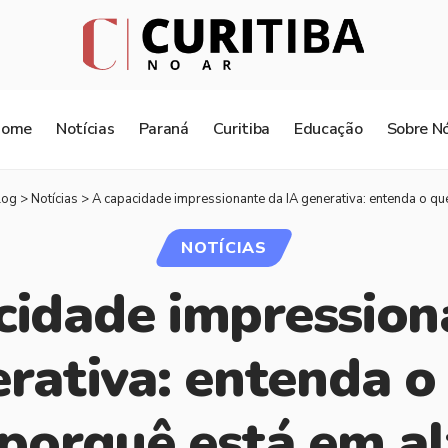
Home
Notícias
Paraná
Curitiba
Educação
Sobre N
log
>
Notícias
>
A capacidade impressionante da IA generativa: entenda o que
NOTÍCIAS
cidade impression
rativa: entenda o
 porquê está em al