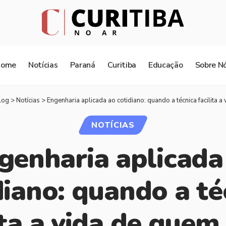
Home
Notícias
Paraná
Curitiba
Educação
Sobre N
log
>
Notícias
>
Engenharia aplicada ao cotidiano: quando a técnica facilita a 
NOTÍCIAS
genharia aplicada
diano: quando a té
ita a vida de quem