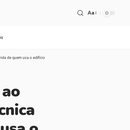
Aa
ós
vida de quem usa o edifício
 ao
cnica
 usa o