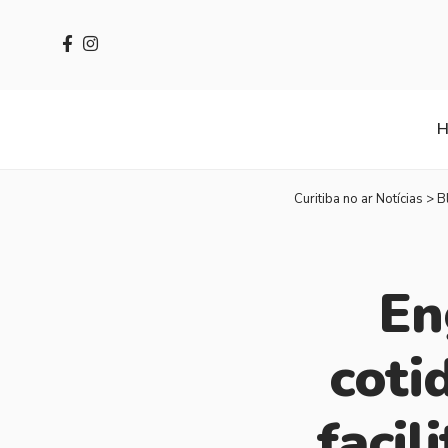
Curitiba no ar Notícias
>
B
En
coti
facil