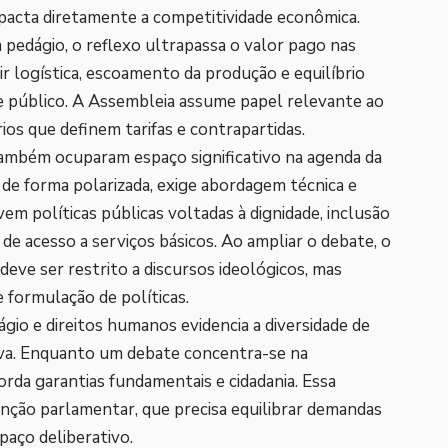
mpacta diretamente a competitividade econômica.
edágio, o reflexo ultrapassa o valor pago nas
ir logística, escoamento da produção e equilíbrio
e público. A Assembleia assume papel relevante ao
rios que definem tarifas e contrapartidas.
ambém ocuparam espaço significativo na agenda da
de forma polarizada, exige abordagem técnica e
em políticas públicas voltadas à dignidade, inclusão
 de acesso a serviços básicos. Ao ampliar o debate, o
 deve ser restrito a discursos ideológicos, mas
 formulação de políticas.
io e direitos humanos evidencia a diversidade de
iva. Enquanto um debate concentra-se na
orda garantias fundamentais e cidadania. Essa
unção parlamentar, que precisa equilibrar demandas
aço deliberativo.