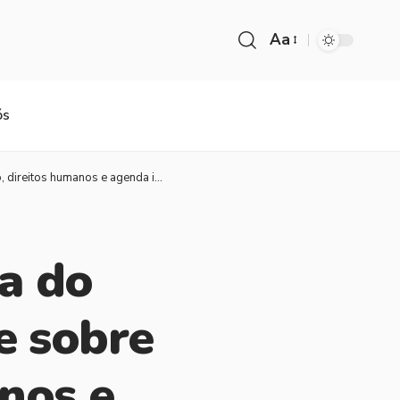
Aa
ós
s humanos e agenda institucional
a do
e sobre
nos e