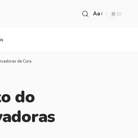
Aa
ós
novadoras de Cura
to do
vadoras