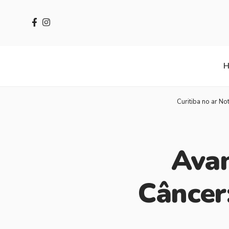
Curitiba no ar Not
Avan
Câncer