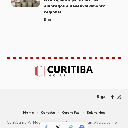
isso significa para Curitiba,
empregos e desenvolvimento
regional
Brasil
Brasil
Curitiba
Educação
Notícias
10 Articles
49 Articles
51 Articles
260 Articles
Siga
Home
Contato
Quem Faz
Sobre Nós
Curitiba no Ar Notícias -
contato@curitibanoarnoticias.com.br
-