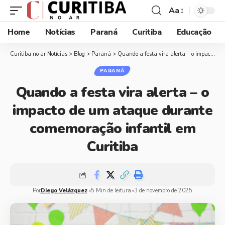
Aa
Home
Notícias
Paraná
Curitiba
Educação
Curitiba no ar Notícias
>
Blog
>
Paraná
>
Quando a festa vira alerta – o impacto de um ataque durante comemoração infantil em Curitiba
PARANÁ
Quando a festa vira alerta – o
impacto de um ataque durante
comemoração infantil em
Curitiba
Por
Diego Velázquez
5 Min de leitura
3 de novembro de 2025