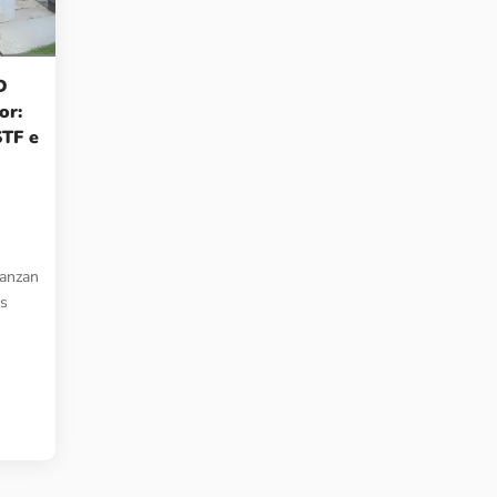
D
or:
STF e
Manzan
es