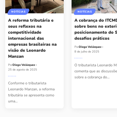
NOTÍCIAS
NOTÍCIAS
A reforma tributária e
A cobrança do ITCM
seus reflexos na
sobre bens no exteri
competitividade
posicionamento do 
internacional das
desafios práticos
empresas brasileiras na
Por
Diego Velázquez
visão de Leonardo
8 de julho de 2025
Manzan
O tributarista Leonardo 
Por
Diego Velázquez
25 de agosto de 2025
comenta que as discussõ
sobre a cobrança do…
Conforme o tributarista
Leonardo Manzan, a reforma
tributária se apresenta como
uma…