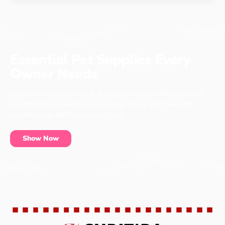
Essential Pet Supplies Every
Owner Needs
No matter if you have a cat, a dog or even a chicken, every pet
has items that it needs to live a long, happy life. These pet
essentials can be found at our shop.
Show Now